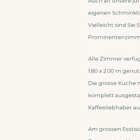
Auch an unsere ju
eigenen Schminkti
Vielleicht sind Si
Prominentenzimme
Alle Zimmer verfüg
1.80 x 2.00 m genu
Die grosse Küche 
komplett ausgesta
Kaffeeliebhaber au
Am grossen Esstis