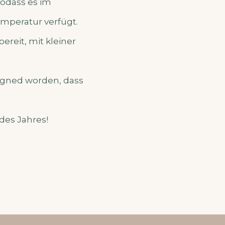
odass es im
peratur verfügt.
ereit, mit kleiner
igned worden, dass
des Jahres!