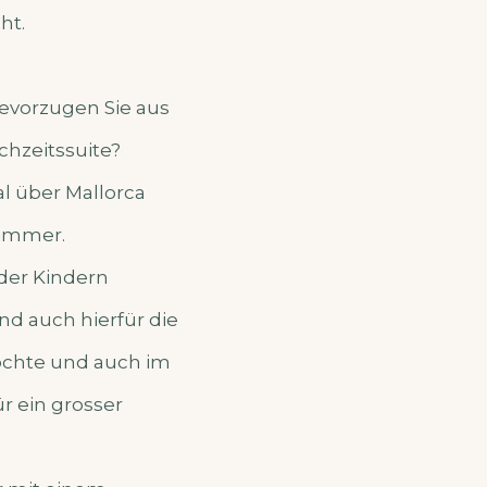
ht.
evorzugen Sie aus
chzeitssuite?
al über Mallorca
zimmer.
oder Kindern
d auch hierfür die
chte und auch im
r ein grosser