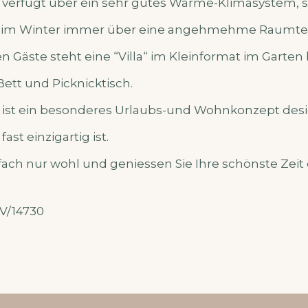
verfügt über ein sehr gutes Wärme-Klimasystem, s
 im Winter immer über eine angehmehme Raumtem
n Gäste steht eine “Villa“ im Kleinformat im Garten b
ett und Picknicktisch.
na ist ein besonderes Urlaubs-und Wohnkonzept des
ast einzigartig ist.
nfach nur wohl und geniessen Sie Ihre schönste Zeit 
V/14730