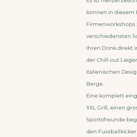
Es ist hierbei bes
können in diesem 
Firmenworkshops 
verschiedensten S
Ihren Drink direkt 
der Chill-out Lieg
italienischen Desi
Berge.
Eine komplett eing
XXL Grill, einen g
Sportsfreunde begei
den Fussballkicke