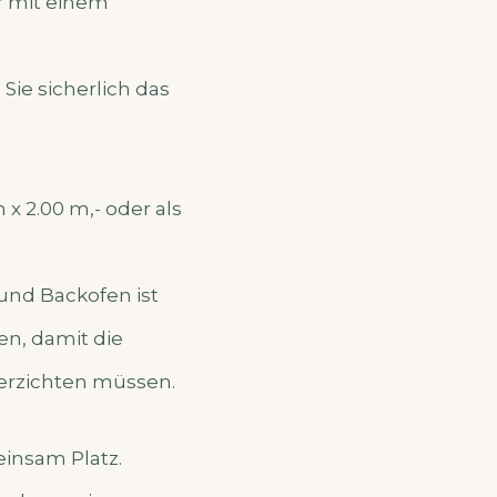
r mit einem
Sie sicherlich das
x 2.00 m,- oder als
und Backofen ist
n, damit die
verzichten müssen.
insam Platz.