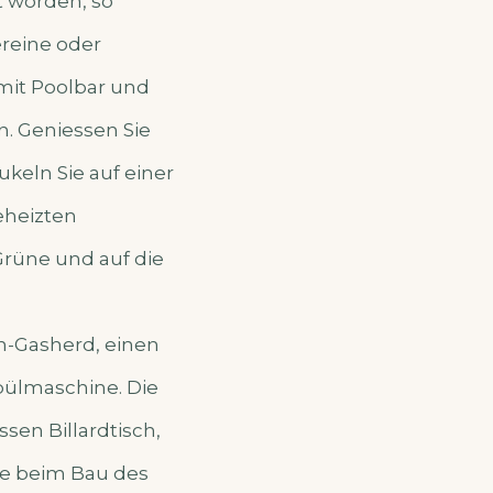
t worden, so
reine oder
it Poolbar und
. Geniessen Sie
ukeln Sie auf einer
eheizten
Grüne und auf die
n-Gasherd, einen
pülmaschine. Die
sen Billardtisch,
de beim Bau des