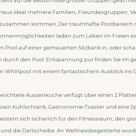
onders auf die Bedürfnisse grosser Gruppen geachte
Haus ideal mehrere Familien, Freundesgruppen, Ve
zusammen kommen. Der traumhafte Poolbereich m
onnenmöglichkeiten laden zum Leben im Freien ein
im Pool auf einer gemauerten Sitzbank in, oder scha
en durch den Pool. Entspannung pur finden Sie im g
gn-Whirlpool mit einem fantastischem Ausblick ins 
erichtete Aussenküche verfügt über einen 2 Platte
rossen Kühlschrank, Gastronomie-Toaster und eine S
stern sich sicherlich für den Fitnessraum, den gros
r und die Dartscheibe. An Wellnessbegeisterte wur