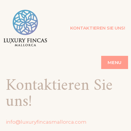
LUXURY FINCAS
KONTAKTIEREN SIE UNS!
FERIENVERMIETUNG MALLORCA
MENU
Kontaktieren Sie
uns!
info@luxuryfincasmallorca.com