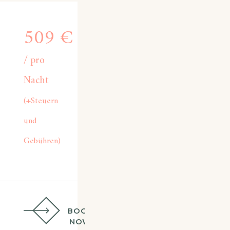
509
€
pro
Nacht
(+Steuern
und
Gebühren)
BOOK
NOW