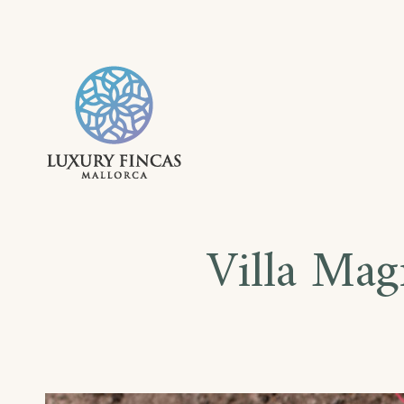
Skip
to
content
LUXURY FINC
FERIENVERMIETUNG MALLO
Villa Mag