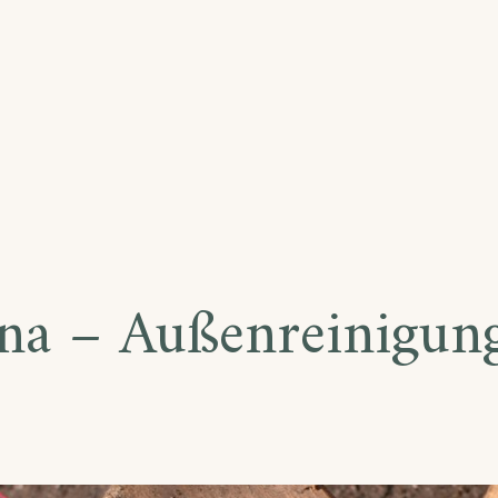
AS
RCA
na – Außenreinigung