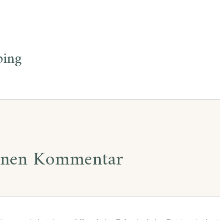
ion
ping
einen Kommentar