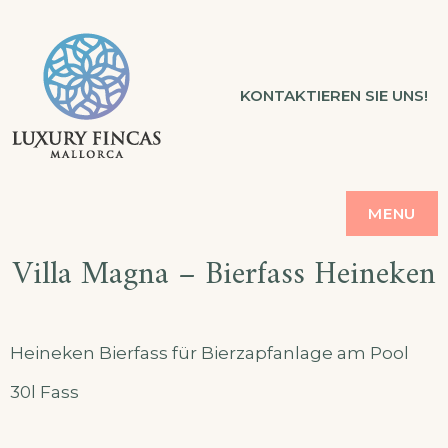
Skip
to
LUXURY FINCAS
KONTAKTIEREN SIE UNS!
content
FERIENVERMIETUNG MALLORCA
MENU
Villa Magna – Bierfass Heineken
Heineken Bierfass für Bierzapfanlage am Pool
30l Fass